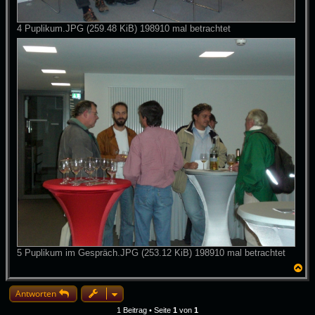
4 Puplikum.JPG (259.48 KiB) 198910 mal betrachtet
5 Puplikum im Gespräch.JPG (253.12 KiB) 198910 mal betrachtet
N
a
c
Antworten
h
o
1 Beitrag • Seite
1
von
1