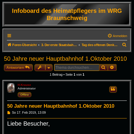
Infoboard des Heimatpflegers im WRG
Braunschweig
Anmelden
S
Foren-Übersicht
3. Der erste Staatsbahnhof Deutschlands in Braunschweig
Tag des offenen Denkmals im Alten Bahnhof September 2010
u
50 Jahre neuer Hauptbahnhof 1.Oktober 2010
c
Suche
Erweiterte
h
Antworten
e
1 Beitrag • Seite
1
von
1
H.Krause
Administrator
Zitieren
Offline
50 Jahre neuer Hauptbahnhof 1.Oktober 2010
B
So 17. Feb 2019, 13:09
e
i
Liebe Besucher,
t
r
a