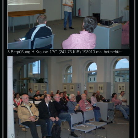
3 Begrüßung H.Krause.JPG (241.73 KiB) 198910 mal betrachtet