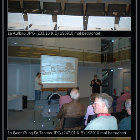
1a Aufbau.JPG (233.18 KiB) 198910 mal betrachtet
1b Begrüßung Dr.Tantow.JPG (247.01 KiB) 198910 mal betrachtet