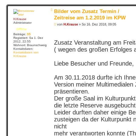
N
Bilder vom Zusatz Termin /
a
c
Zeitreise am 1.2.2019 im KPW
H.Krause
h
o
Administrator
B
von
H.Krause
»
So 16. Dez 2018, 09:05
b
e
Offline
e
i
n
Beiträge:
95
t
Registriert:
Sa 1. Dez
r
Zusatz Veranstaltung am Frei
2012, 22:55
a
Wohnort:
Braunschweig
g
( wegen des großen Erfolges 
Kontaktdaten:
Kontaktdaten von
H.Krause
Liebe Besucher und Freunde,
Am 30.11.2018 durfte ich Ihnen
Version meiner Multimedialen 
präsentieren.
Der große Saal im Kulturpunkt
die letzte Reserve ausgebucht
Leider durften daher einige B
zusteigen da der Kulturpunkt
nicht
mehr verantworten konnte (T