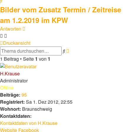
Suche
Bilder vom Zusatz Termin / Zeitreise
am 1.2.2019 im KPW
Antworten
Druckansicht
Erweiterte
Suche
Suche
1 Beitrag • Seite
1
von
1
H.Krause
Administrator
Offline
Beiträge:
95
Registriert:
Sa 1. Dez 2012, 22:55
Wohnort:
Braunschweig
Kontaktdaten:
Kontaktdaten von H.Krause
Website
Facebook