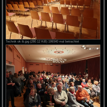
Technik ok ib.jpg (280.12 KiB) 199340 mal betrachtet