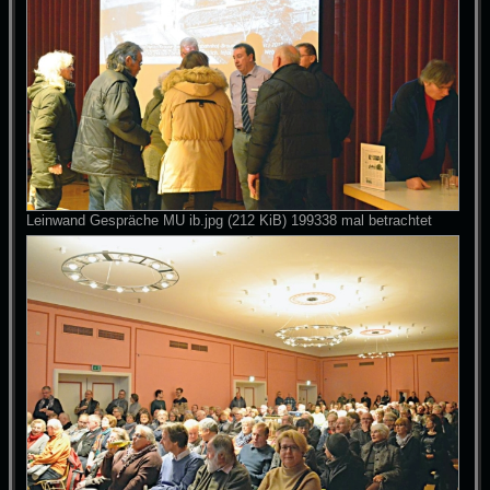
Leinwand Gespräche MU ib.jpg (212 KiB) 199338 mal betrachtet