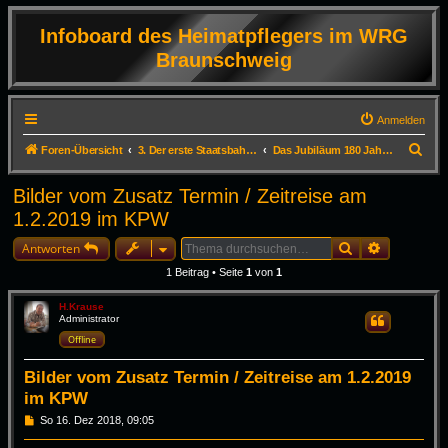
Infoboard des Heimatpflegers im WRG
Braunschweig
Anmelden
S
Foren-Übersicht
3. Der erste Staatsbahnhof Deutschlands in Braunschweig
Das Jubiläum 180 Jahre erste Deutsche Staatseisenbahn 1.12.2018
u
Bilder vom Zusatz Termin / Zeitreise am
c
1.2.2019 im KPW
h
Suche
Erweiterte
e
Antworten
1 Beitrag • Seite
1
von
1
H.Krause
Administrator
Zitieren
Offline
Bilder vom Zusatz Termin / Zeitreise am 1.2.2019
im KPW
B
So 16. Dez 2018, 09:05
e
i