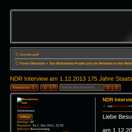
Schnellzugriff
Foren-Übersicht
Das Multimedia Projekt und die Webseite in den Med
NDR Interview am 1.12.2013 175 Jahre Staat
Suche
Erweite
Antworten
NDR Intervi
B
von
H.Krause
»
H.Krause
e
Administrator
i
Liebe Besu
Offline
t
r
Beiträge:
95
a
Registriert:
Sa 1. Dez 2012, 22:55
g
am 1.12.20
Wohnort:
Braunschweig