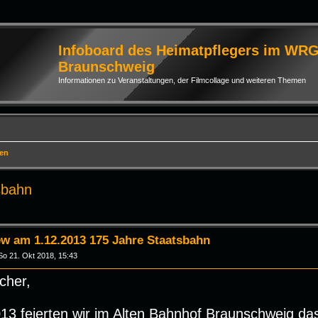
Infoboard des Heimatpflegers im WR
Braunschweig
Informationen zu Veranstaltungen, der Filmcollage und weiteren Themen
ien
sbahn
rte Suche
ew am 1.12.2013 175 Jahre Staatsbahn
So 21. Okt 2018, 15:43
cher,
13 feierten wir im Alten Bahnhof Braunschweig da