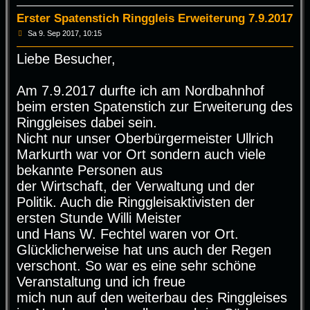
Erster Spatenstich Ringgleis Erweiterung 7.9.2017
B
Sa 9. Sep 2017, 10:15
e
i
Liebe Besucher,
t
r
a
g
Am 7.9.2017 durfte ich am Nordbahnhof
beim ersten Spatenstich zur Erweiterung des
Ringgleises dabei sein.
Nicht nur unser Oberbürgermeister Ullrich
Markurth war vor Ort sondern auch viele
bekannte Personen aus
der Wirtschaft, der Verwaltung und der
Politik. Auch die Ringgleisaktivisten der
ersten Stunde Willi Meister
und Hans W. Fechtel waren vor Ort.
Glücklicherweise hat uns auch der Regen
verschont. So war es eine sehr schöne
Veranstaltung und ich freue
mich nun auf den weiterbau des Ringgleises