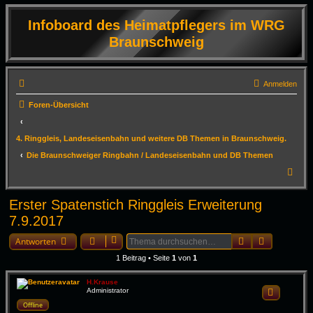
Infoboard des Heimatpflegers im WRG
Braunschweig
Anmelden
Foren-Übersicht
4. Ringgleis, Landeseisenbahn und weitere DB Themen in Braunschweig.
Die Braunschweiger Ringbahn / Landeseisenbahn und DB Themen
S
u
Erster Spatenstich Ringgleis Erweiterung
c
7.9.2017
h
Suche
Erweiterte
e
Antworten
1 Beitrag • Seite
1
von
1
H.Krause
Administrator
Zitieren
Offline