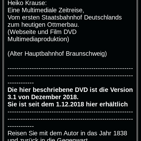
Heiko Krause:
t
r
Eine Multimediale Zeitreise,
a
g
Vom ersten Staatsbahnhof Deutschlands
zum heutigen Ottmerbau.
(Webseite und Film DVD
Multimediaproduktion)
(Alter Hauptbahnhof Braunschweig)
---------------------------------------------------------
---------------------------------------------------------
------------
Die hier beschriebene DVD ist die Version
3.1 von Dezember 2018.
Sie ist seit dem 1.12.2018 hier erhältlich
---------------------------------------------------------
---------------------------------------------------------
------------
Reisen Sie mit dem Autor in das Jahr 1838
und zurück in die Gegenwart.