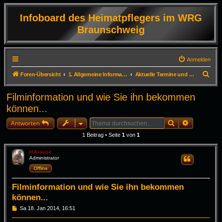
Infoboard des Heimatpflegers im WRG
Braunschweig
Anmelden
S
Foren-Übersicht
1. Allgemeine Informationen
Aktuelle Termine und Infos zum Erhalt der DVD
u
Filminformation und wie Sie ihn bekommen
c
können...
h
Suche
Erweiterte
e
Antworten
1 Beitrag • Seite
1
von
1
H.Krause
Administrator
Zitieren
Offline
Filminformation und wie Sie ihn bekommen
können...
B
Sa 18. Jan 2014, 16:51
e
i