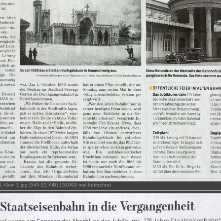
 Klein 1.jpg (545.82 KiB) 151993 mal betrachtet