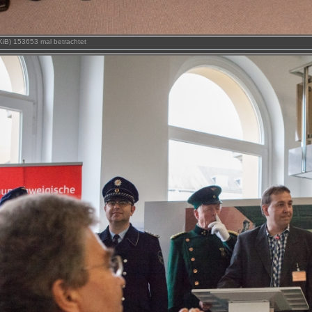
 KiB) 153653 mal betrachtet