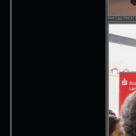
Start 1.jpg (584.67