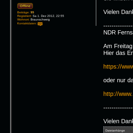
Offline
Vielen Dan
Beiträge:
95
Registriert:
Sa 1. Dez 2012, 22:55
Wohnort:
Braunschweig
Kontaktdaten:
--------------
K
NDR Ferns
o
n
t
a
Am Freitag
k
t
Hier das E
d
a
t
e
https://w
n
v
o
n
oder nur da
H
.
K
r
http://www.
a
u
s
e
--------------
Vielen Dan
Dateianhänge