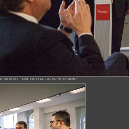
r mit Heiko1 _fc.jpg (536.56 KiB) 153653 mal betrachtet