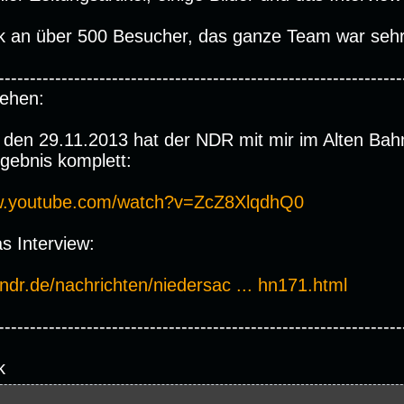
k an über 500 Besucher, das ganze Team war sehr 
----------------------------------------------------------------
ehen:
 den 29.11.2013 hat der NDR mit mir im Alten Bah
rgebnis komplett:
ww.youtube.com/watch?v=ZcZ8XlqdhQ0
s Interview:
ndr.de/nachrichten/niedersac ... hn171.html
----------------------------------------------------------------
k