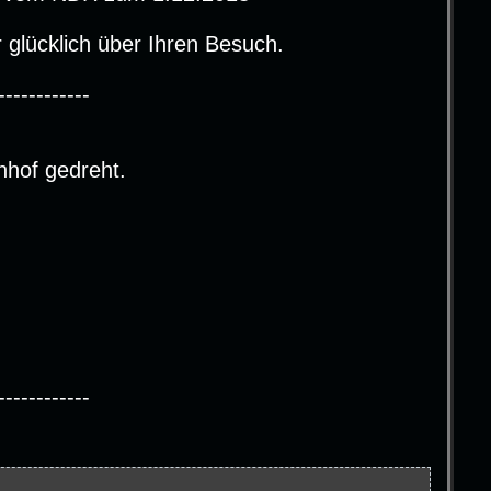
glücklich über Ihren Besuch.
------------
nhof gedreht.
------------