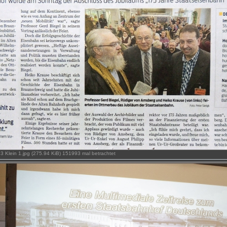
 Klein 1.jpg (275.94 KiB) 151993 mal betrachtet