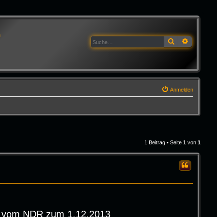
G
Suche
Erweitert
Anmelden
1 Beitrag • Seite
1
von
1
Zitieren
view vom NDR zum 1.12.2013