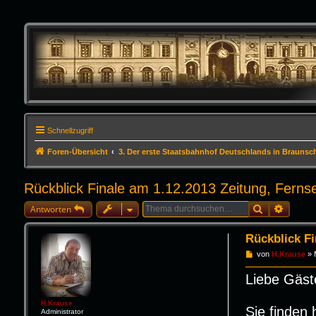
Schnellzugriff
Foren-Übersicht
3. Der erste Staatsbahnhof Deutschlands in Braunsc
Rückblick Finale am 1.12.2013 Zeitung, Ferns
Suche
Erweite
Antworten
Rückblick Fi
B
von
H.Krause
»
e
i
Liebe Gäst
t
r
a
H.Krause
g
Sie finden 
Administrator