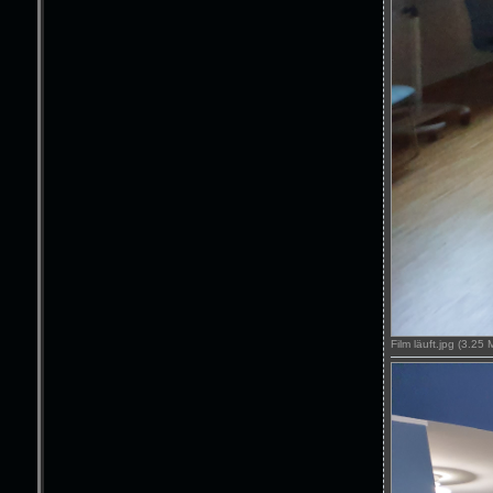
Film läuft.jpg (3.25