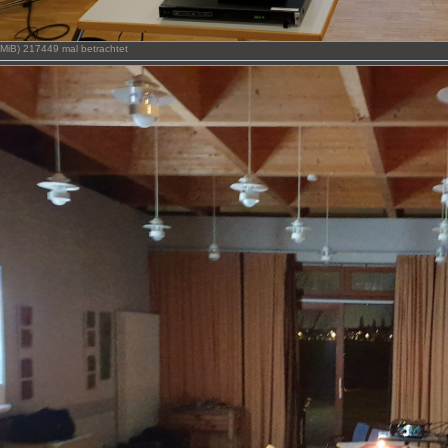
 MiB) 217449 mal betrachtet