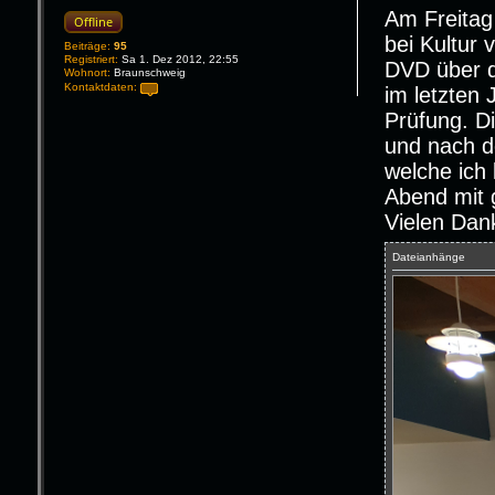
Am Freitag
Offline
bei Kultur 
Beiträge:
95
Registriert:
Sa 1. Dez 2012, 22:55
DVD über de
Wohnort:
Braunschweig
Kontaktdaten:
im letzten 
K
Prüfung. D
o
n
und nach d
t
a
welche ich 
k
t
Abend mit 
d
a
Vielen Dan
t
e
n
Dateianhänge
v
o
n
H
.
K
r
a
u
s
e