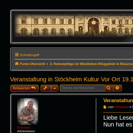
Schnellzugriff
Foren-Übersicht
2. Heimatpflege im Westlichen-Ringgebiet in Brauns
Veranstaltung in Stöckheim Kultur Vor Ort 19.
Suche
Erweite
Antworten
Veranstaltun
B
von
H.Krause
»
e
i
Liebe Lese
t
r
Nun hat es
a
H.Krause
g
Administrator