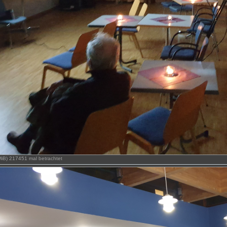
 MiB) 217451 mal betrachtet