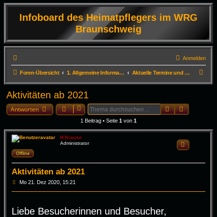
Infoboard des Heimatpflegers im WRG
Braunschweig
Anmelden
S
Foren-Übersicht
1. Allgemeine Informationen
Aktuelle Termine und Infos zum Erhalt der DVD
u
Aktivitäten ab 2021
c
Suche
Erweiterte
h
Antworten
e
1 Beitrag • Seite
1
von
1
H.Krause
Administrator
Zitieren
Offline
Aktivitäten ab 2021
B
Mo 21. Dez 2020, 15:21
e
i
t
r
Liebe Besucherinnen und Besucher,
a