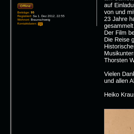
auf Einlad
Offline
von und mit
Beiträge:
95
Registriert:
Sa 1. Dez 2012, 22:55
23 Jahre h
Wohnort:
Braunschweig
Kontaktdaten:
gesammelt
K
Der Film be
o
n
Die Reise 
t
a
Historisch
k
t
Musikunter
d
a
Thorsten 
t
e
n
v
Vielen Dan
o
n
und allen A
H
.
K
r
Heiko Krau
a
u
s
e