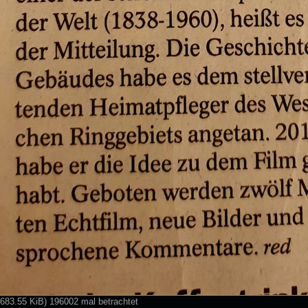
 (683.55 KiB) 196002 mal betrachtet