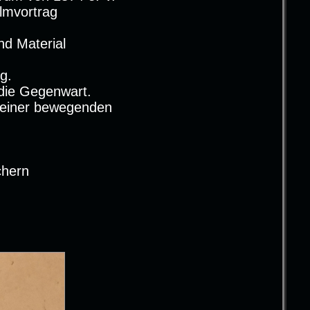
lmvortrag
nd Material
g.
 die Gegenwart.
u einer bewegenden
chern