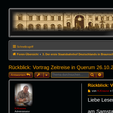
Schnellzugriff
Foren-Übersicht
3. Der erste Staatsbahnhof Deutschlands in Braunsc
Rückblick: Vortrag Zeitreise in Querum 26.10.
Suche
Erweite
Antworten
Rückblick: V
B
von
H.Krause
»
e
i
Liebe Lese
t
r
a
H.Krause
g
am Samstag
Administrator