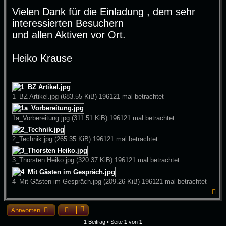
Vielen Dank für die Einladung , dem sehr
interessierten Besuchern
und allen Aktiven vor Ort.
Heiko Krause
1_BZ Artikel.jpg (683.55 KiB) 196121 mal betrachtet
1a_Vorbereitung.jpg (311.51 KiB) 196121 mal betrachtet
2_Technik.jpg (265.35 KiB) 196121 mal betrachtet
3_Thorsten Heiko.jpg (320.37 KiB) 196121 mal betrachtet
4_Mit Gästen im Gespräch.jpg (209.26 KiB) 196121 mal betrachtet
N
a
c
Antworten
h
o
1 Beitrag • Seite
1
von
1