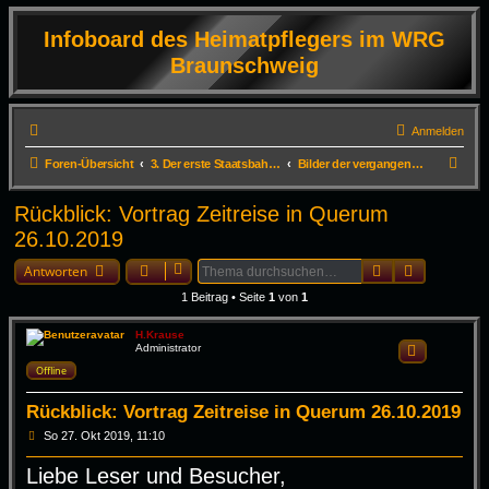
Infoboard des Heimatpflegers im WRG
Braunschweig
Anmelden
S
Foren-Übersicht
3. Der erste Staatsbahnhof Deutschlands in Braunschweig
Bilder der vergangenen Veranstaltungen ab dem Jahr 2019
u
Rückblick: Vortrag Zeitreise in Querum
c
26.10.2019
h
Suche
Erweiterte
e
Antworten
1 Beitrag • Seite
1
von
1
H.Krause
Administrator
Zitieren
Offline
Rückblick: Vortrag Zeitreise in Querum 26.10.2019
B
So 27. Okt 2019, 11:10
e
i
Liebe Leser und Besucher,
t