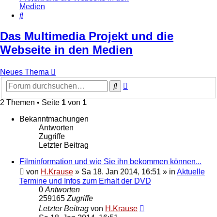
Medien
Suche
Das Multimedia Projekt und die
Webseite in den Medien
Neues Thema
Erweiterte
Suche
Suche
2 Themen • Seite
1
von
1
Bekanntmachungen
Antworten
Zugriffe
Letzter Beitrag
Filminformation und wie Sie ihn bekommen können...
von
H.Krause
»
Sa 18. Jan 2014, 16:51
» in
Aktuelle
Termine und Infos zum Erhalt der DVD
0
Antworten
259165
Zugriffe
Letzter Beitrag
von
H.Krause