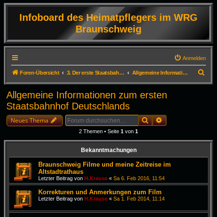
Infoboard des Heimatpflegers im WRG
Braunschweig
Anmelden
S
Foren-Übersicht
3. Der erste Staatsbahnhof Deutschlands in Braunschweig
Allgemeine Informationen zum ersten Staatsbahnhof Deutschlands
u
Allgemeine Informationen zum ersten
c
Staatsbahnhof Deutschlands
h
Suche
Erweiterte Suche
e
Neues Thema
2 Themen • Seite
1
von
1
Bekanntmachungen
Braunschweig Filme und meine Zeitreise im
Altstadtrathaus
Letzter Beitrag von
H.Krause
«
Sa 6. Feb 2016, 11:54
Korrekturen und Anmerkungen zum Film
Letzter Beitrag von
H.Krause
«
Sa 1. Feb 2014, 11:14