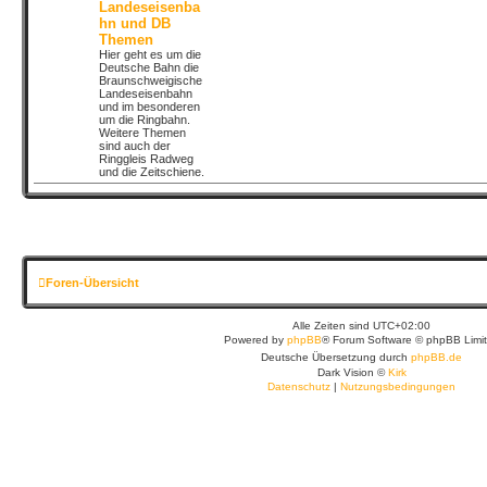
Landeseisenba
hn und DB
Themen
Hier geht es um die
Deutsche Bahn die
Braunschweigische
Landeseisenbahn
und im besonderen
um die Ringbahn.
Weitere Themen
sind auch der
Ringgleis Radweg
und die Zeitschiene.
Foren-Übersicht
Alle Zeiten sind
UTC+02:00
Powered by
phpBB
® Forum Software © phpBB Limi
Deutsche Übersetzung durch
phpBB.de
Dark Vision ©
Kirk
Datenschutz
|
Nutzungsbedingungen