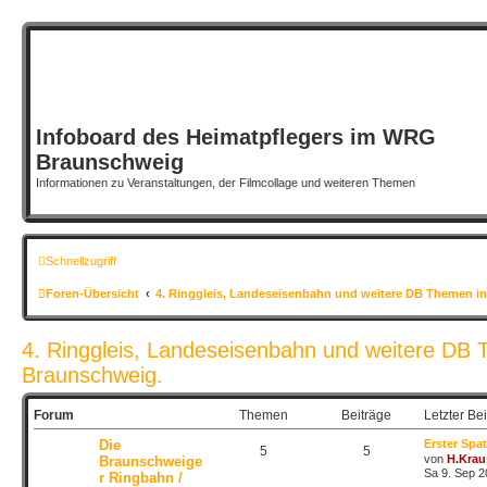
Infoboard des Heimatpflegers im WRG
Braunschweig
Informationen zu Veranstaltungen, der Filmcollage und weiteren Themen
Schnellzugriff
Foren-Übersicht
4. Ringgleis, Landeseisenbahn und weitere DB Themen i
4. Ringgleis, Landeseisenbahn und weitere DB 
Braunschweig.
Forum
Themen
Beiträge
Letzter Bei
Die
Erster Spa
5
5
von
H.Krau
Braunschweige
Sa 9. Sep 2
r Ringbahn /