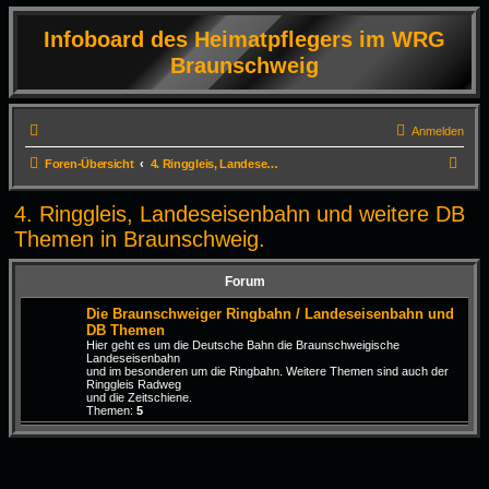
Infoboard des Heimatpflegers im WRG
Braunschweig
Anmelden
S
Foren-Übersicht
4. Ringgleis, Landeseisenbahn und weitere DB Themen in Braunschweig.
u
4. Ringgleis, Landeseisenbahn und weitere DB
c
Themen in Braunschweig.
h
e
Forum
Die Braunschweiger Ringbahn / Landeseisenbahn und
DB Themen
Hier geht es um die Deutsche Bahn die Braunschweigische
Landeseisenbahn
und im besonderen um die Ringbahn. Weitere Themen sind auch der
Ringgleis Radweg
und die Zeitschiene.
Themen:
5