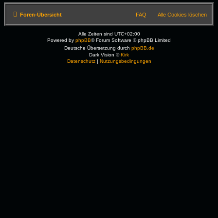
Foren-Übersicht
FAQ
Alle Cookies löschen
Alle Zeiten sind
UTC+02:00
Powered by
phpBB
® Forum Software © phpBB Limited
Deutsche Übersetzung durch
phpBB.de
Dark Vision ©
Kirk
Datenschutz
|
Nutzungsbedingungen