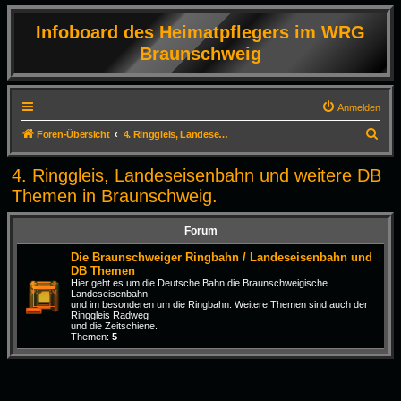
Infoboard des Heimatpflegers im WRG
Braunschweig
Anmelden
S
Foren-Übersicht
4. Ringgleis, Landeseisenbahn und weitere DB Themen in Braunschweig.
u
4. Ringgleis, Landeseisenbahn und weitere DB
c
Themen in Braunschweig.
h
e
Forum
Die Braunschweiger Ringbahn / Landeseisenbahn und
DB Themen
Hier geht es um die Deutsche Bahn die Braunschweigische
Landeseisenbahn
und im besonderen um die Ringbahn. Weitere Themen sind auch der
Ringgleis Radweg
und die Zeitschiene.
Themen:
5