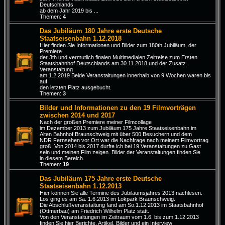
Deutschlands
ab dem Jahr 2019 bis ...
Themen:
4
Das Jubiläum 180 Jahre erste Deutsche
Staatseisenbahn 1.12.2018
Hier finden Sie Informationen und Bilder zum 180th Jubiläum, der
Premiere
der 3th und vermutlich finalen Multimedialen Zeitreise zum Ersten
Staatsbahnhof Deutschlands am 30.11.2018 und der Zusatz
Veranstaltung
am 1.2.2019 Beide Veranstaltungen innerhalb von 9 Wochen waren bis
auf
den letzten Platz ausgebucht.
Themen:
3
Bilder und Informationen zu den 19 Filmvorträgen
zwischen 2014 und 2017
Nach der großen Premiere meiner Filmcollage
im Dezember 2013 zum Jubiläum 175 Jahre Staatseisenbahn im
Alten Bahnhof Braunschweig mit über 500 Besuchern und dem
NDR Fernsehen vor Ort war die Nachfrage nach meinem Filmvortrag
groß. Von 2014 bis 2017 durfte ich bei 19 Veranstaltungen zu Gast
sein und meinen Film zeigen. Bilder der Veranstaltungen finden Sie
in diesem Bereich.
Themen:
19
Das Jubiläum 175 Jahre erste Deutsche
Staatseisenbahn 1.12.2013
Hier können Sie alle Termine des Jubiläumsjahres 2013 nachlesen.
Los ging es am Sa. 1.6.2013 im Lokpark Braunschweig.
Die Abschlußveranstaltung fand am So.1.12.2013 im Staatsbahnhof
(Ottmerbau) am Friedrich Wilhelm Platz statt.
Von den Veranstaltungen im Zeitraum vom 1.6. bis zum 1.12.2013
finden Sie hier Berichte, Artikel, Bilder und ein Interview