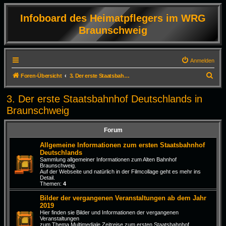
Infoboard des Heimatpflegers im WRG
Braunschweig
Anmelden
S
Foren-Übersicht
3. Der erste Staatsbahnhof Deutschlands in Braunschweig
u
3. Der erste Staatsbahnhof Deutschlands in
c
Braunschweig
h
e
Forum
Allgemeine Informationen zum ersten Staatsbahnhof
Deutschlands
Sammlung allgemeiner Informationen zum Alten Bahnhof
Braunschweig.
Auf der Webseite und natürlich in der Filmcollage geht es mehr ins
Detail.
Themen:
4
Bilder der vergangenen Veranstaltungen ab dem Jahr
2019
Hier finden sie Bilder und Informationen der vergangenen
Veranstaltungen
zum Thema Multimediale Zeitreise zum ersten Staatsbahnhof