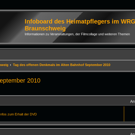
Infoboard des Heimatpflegers im WR
Braunschweig
Informationen zu Veranstaltungen, der Filmcollage und weiteren Themen
hweig
Tag des offenen Denkmals im Alten Bahnhof September 2010
September 2010
he
An
Infos zum Erhalt der DVD
An