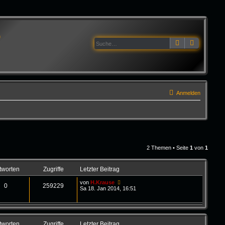
G
Suche
Erweitert
Anmelden
2 Themen • Seite
1
von
1
tworten
Zugriffe
Letzter Beitrag
von
H.Krause
0
259229
Sa 18. Jan 2014, 16:51
tworten
Zugriffe
Letzter Beitrag