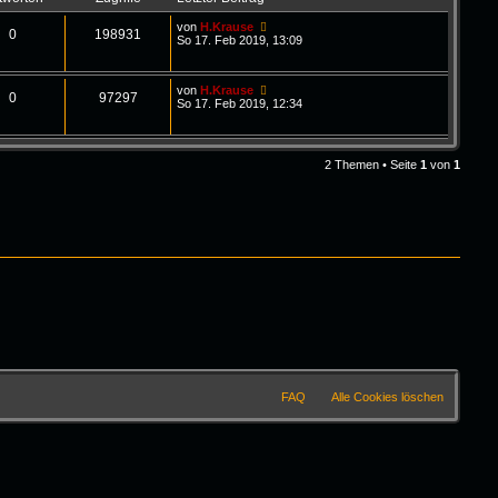
von
H.Krause
0
198931
So 17. Feb 2019, 13:09
von
H.Krause
0
97297
So 17. Feb 2019, 12:34
2 Themen • Seite
1
von
1
FAQ
Alle Cookies löschen