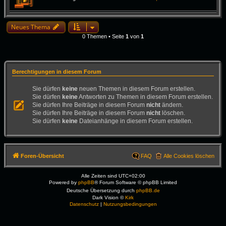
Neues Thema
0 Themen • Seite
1
von
1
Berechtigungen in diesem Forum
Sie dürfen
keine
neuen Themen in diesem Forum erstellen.
Sie dürfen
keine
Antworten zu Themen in diesem Forum erstellen.
Sie dürfen Ihre Beiträge in diesem Forum
nicht
ändern.
Sie dürfen Ihre Beiträge in diesem Forum
nicht
löschen.
Sie dürfen
keine
Dateianhänge in diesem Forum erstellen.
Foren-Übersicht
FAQ
Alle Cookies löschen
Alle Zeiten sind
UTC+02:00
Powered by
phpBB
® Forum Software © phpBB Limited
Deutsche Übersetzung durch
phpBB.de
Dark Vision ©
Kirk
Datenschutz
|
Nutzungsbedingungen