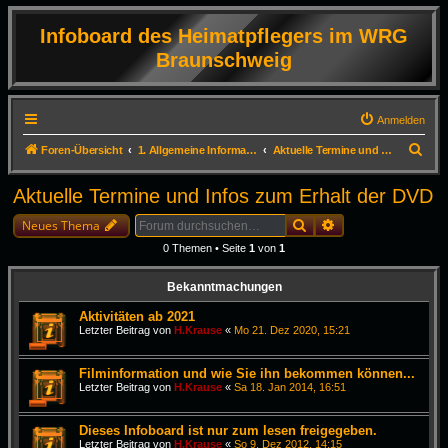
Infoboard des Heimatpflegers im WRG
Braunschweig
Anmelden
S
Foren-Übersicht
1. Allgemeine Informationen
Aktuelle Termine und Infos zum Erhalt der DVD
u
Aktuelle Termine und Infos zum Erhalt der DVD
c
Suche
Erweiterte Suche
h
Neues Thema
e
0 Themen • Seite
1
von
1
Bekanntmachungen
Aktivitäten ab 2021
Letzter Beitrag von
H.Krause
«
Mo 21. Dez 2020, 15:21
Filminformation und wie Sie ihn bekommen können...
Letzter Beitrag von
H.Krause
«
Sa 18. Jan 2014, 16:51
Dieses Infoboard ist nur zum lesen freigegeben.
Letzter Beitrag von
H.Krause
«
So 9. Dez 2012, 14:15