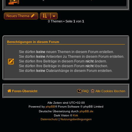
Neues Thema
0 Themen • Seite
1
von
1
Berechtigungen in diesem Forum
Sie dürfen
keine
neuen Themen in diesem Forum erstellen.
Sie dürfen
keine
Antworten zu Themen in diesem Forum erstellen.
Sie dürfen Ihre Beiträge in diesem Forum
nicht
ändern.
Sie dürfen Ihre Beiträge in diesem Forum
nicht
löschen.
Sie dürfen
keine
Dateianhänge in diesem Forum erstellen.
Foren-Übersicht
FAQ
Alle Cookies löschen
Alle Zeiten sind
UTC+02:00
Powered by
phpBB
® Forum Software © phpBB Limited
Deutsche Übersetzung durch
phpBB.de
Dark Vision ©
Kirk
Datenschutz
|
Nutzungsbedingungen