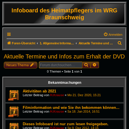
Infoboard des Heimatpflegers im WRG
Braunschweig
Anmelden
S
Foren-Übersicht
1. Allgemeine Informationen
Aktuelle Termine und Infos zum Erhalt der DVD
u
Aktuelle Termine und Infos zum Erhalt der DVD
c
Suche
Erweiterte Suche
h
Neues Thema
e
0 Themen • Seite
1
von
1
Bekanntmachungen
Aktivitäten ab 2021
Letzter Beitrag von
H.Krause
«
Mo 21. Dez 2020, 15:21
Filminformation und wie Sie ihn bekommen können...
Letzter Beitrag von
H.Krause
«
Sa 18. Jan 2014, 16:51
Dieses Infoboard ist nur zum lesen freigegeben.
Letzter Beitrag von
H.Krause
«
So 9. Dez 2012, 14:15