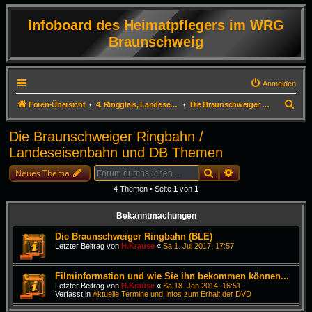
Infoboard des Heimatpflegers im WRG
Braunschweig
Anmelden
S
Foren-Übersicht
4. Ringgleis, Landeseisenbahn und weitere DB Themen in Braunschweig.
Die Braunschweiger Ringbahn / Landeseisenbahn und DB Themen
u
Die Braunschweiger Ringbahn /
c
Landeseisenbahn und DB Themen
h
Suche
Erweiterte Suche
e
Neues Thema
4 Themen • Seite
1
von
1
Bekanntmachungen
Die Braunschweiger Ringbahn (BLE)
Letzter Beitrag von
H.Krause
«
Sa 1. Jul 2017, 17:57
Filminformation und wie Sie ihn bekommen können...
Letzter Beitrag von
H.Krause
«
Sa 18. Jan 2014, 16:51
Verfasst in
Aktuelle Termine und Infos zum Erhalt der DVD