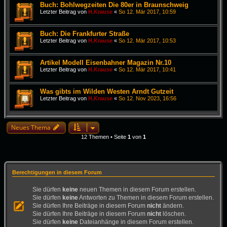
Buch: Bohlwegzeiten Die 80er in Braunschweig
Letzter Beitrag von
H.Krause
«
So 12. Mär 2017, 10:59
Buch: Die Frankfurter Straße
Letzter Beitrag von
H.Krause
«
So 12. Mär 2017, 10:53
Artikel Modell Eisenbahner Magazin Nr.10
Letzter Beitrag von
H.Krause
«
So 12. Mär 2017, 10:41
Was gibts im Wilden Westen Arndt Gutzeit
Letzter Beitrag von
H.Krause
«
So 12. Nov 2023, 16:56
Neues Thema
12 Themen • Seite
1
von
1
Berechtigungen in diesem Forum
Sie dürfen
keine
neuen Themen in diesem Forum erstellen.
Sie dürfen
keine
Antworten zu Themen in diesem Forum erstellen.
Sie dürfen Ihre Beiträge in diesem Forum
nicht
ändern.
Sie dürfen Ihre Beiträge in diesem Forum
nicht
löschen.
Sie dürfen
keine
Dateianhänge in diesem Forum erstellen.