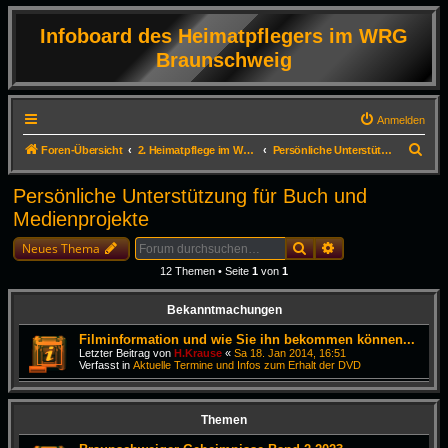
Infoboard des Heimatpflegers im WRG
Braunschweig
Anmelden
S
Foren-Übersicht
2. Heimatpflege im Westlichen-Ringgebiet in Braunschweig
Persönliche Unterstützung für Buch und Medienprojekte
u
Persönliche Unterstützung für Buch und
c
Medienprojekte
h
Suche
Erweiterte Suche
e
Neues Thema
12 Themen • Seite
1
von
1
Bekanntmachungen
Filminformation und wie Sie ihn bekommen können...
Letzter Beitrag von
H.Krause
«
Sa 18. Jan 2014, 16:51
Verfasst in
Aktuelle Termine und Infos zum Erhalt der DVD
Themen