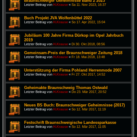
Braunschweiger Geheimnisse Band 2 2023
Letzter Beitrag von
H.Krause
«
Sa 11. Nov 2023, 16:37
Buch Projekt JVA Wolfenbüttel 2022
Letzter Beitrag von
H.Krause
«
So 17. Apr 2022, 15:04
Jubiläum 100 Jahre Firma Dürkop im Opel Jahrbuch
2019
Letzter Beitrag von
H.Krause
«
Di 30. Okt 2018, 08:56
Gemeinsam-Preis der Braunschweiger Zeitung 2018
Letzter Beitrag von
H.Krause
«
Fr 18. Mai 2018, 13:48
Unterstützung der Firma Pohland Herrenmode 2007
Letzter Beitrag von
H.Krause
«
Fr 27. Okt 2017, 14:52
Geheimakte Braunschweig Thomas Ostwald
Letzter Beitrag von
H.Krause
«
Do 23. Mär 2017, 20:52
Neues BS Buch: Braunschweiger Geheimnisse (2017)
Letzter Beitrag von
H.Krause
«
So 12. Mär 2017, 11:19
Festschrift Braunschweigische Landessparkasse
Letzter Beitrag von
H.Krause
«
So 12. Mär 2017, 11:05