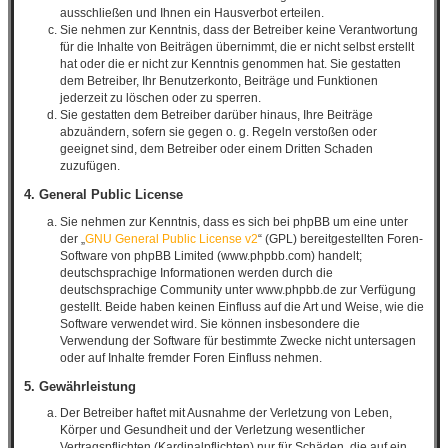
ausschließen und Ihnen ein Hausverbot erteilen.
Sie nehmen zur Kenntnis, dass der Betreiber keine Verantwortung
für die Inhalte von Beiträgen übernimmt, die er nicht selbst erstellt
hat oder die er nicht zur Kenntnis genommen hat. Sie gestatten
dem Betreiber, Ihr Benutzerkonto, Beiträge und Funktionen
jederzeit zu löschen oder zu sperren.
Sie gestatten dem Betreiber darüber hinaus, Ihre Beiträge
abzuändern, sofern sie gegen o. g. Regeln verstoßen oder
geeignet sind, dem Betreiber oder einem Dritten Schaden
zuzufügen.
4. General Public License
Sie nehmen zur Kenntnis, dass es sich bei phpBB um eine unter
der „
GNU General Public License v2
“ (GPL) bereitgestellten Foren-
Software von phpBB Limited (www.phpbb.com) handelt;
deutschsprachige Informationen werden durch die
deutschsprachige Community unter www.phpbb.de zur Verfügung
gestellt. Beide haben keinen Einfluss auf die Art und Weise, wie die
Software verwendet wird. Sie können insbesondere die
Verwendung der Software für bestimmte Zwecke nicht untersagen
oder auf Inhalte fremder Foren Einfluss nehmen.
5. Gewährleistung
Der Betreiber haftet mit Ausnahme der Verletzung von Leben,
Körper und Gesundheit und der Verletzung wesentlicher
Vertragspflichten (Kardinalpflichten) nur für Schäden, die auf ein