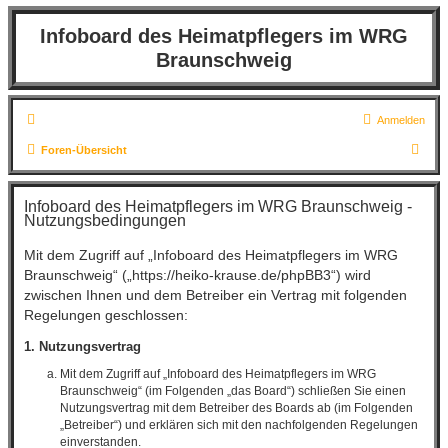
Infoboard des Heimatpflegers im WRG
Braunschweig
Anmelden
S
Foren-Übersicht
u
c
Infoboard des Heimatpflegers im WRG Braunschweig -
Nutzungsbedingungen
h
e
Mit dem Zugriff auf „Infoboard des Heimatpflegers im WRG
Braunschweig“ („https://heiko-krause.de/phpBB3“) wird
zwischen Ihnen und dem Betreiber ein Vertrag mit folgenden
Regelungen geschlossen:
1. Nutzungsvertrag
Mit dem Zugriff auf „Infoboard des Heimatpflegers im WRG
Braunschweig“ (im Folgenden „das Board“) schließen Sie einen
Nutzungsvertrag mit dem Betreiber des Boards ab (im Folgenden
„Betreiber“) und erklären sich mit den nachfolgenden Regelungen
einverstanden.