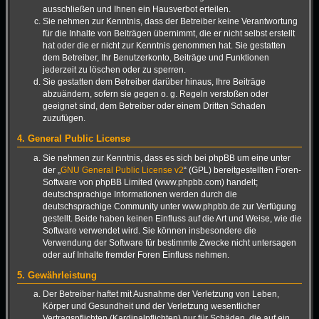
ausschließen und Ihnen ein Hausverbot erteilen.
Sie nehmen zur Kenntnis, dass der Betreiber keine Verantwortung
für die Inhalte von Beiträgen übernimmt, die er nicht selbst erstellt
hat oder die er nicht zur Kenntnis genommen hat. Sie gestatten
dem Betreiber, Ihr Benutzerkonto, Beiträge und Funktionen
jederzeit zu löschen oder zu sperren.
Sie gestatten dem Betreiber darüber hinaus, Ihre Beiträge
abzuändern, sofern sie gegen o. g. Regeln verstoßen oder
geeignet sind, dem Betreiber oder einem Dritten Schaden
zuzufügen.
4. General Public License
Sie nehmen zur Kenntnis, dass es sich bei phpBB um eine unter
der „
GNU General Public License v2
“ (GPL) bereitgestellten Foren-
Software von phpBB Limited (www.phpbb.com) handelt;
deutschsprachige Informationen werden durch die
deutschsprachige Community unter www.phpbb.de zur Verfügung
gestellt. Beide haben keinen Einfluss auf die Art und Weise, wie die
Software verwendet wird. Sie können insbesondere die
Verwendung der Software für bestimmte Zwecke nicht untersagen
oder auf Inhalte fremder Foren Einfluss nehmen.
5. Gewährleistung
Der Betreiber haftet mit Ausnahme der Verletzung von Leben,
Körper und Gesundheit und der Verletzung wesentlicher
Vertragspflichten (Kardinalpflichten) nur für Schäden, die auf ein