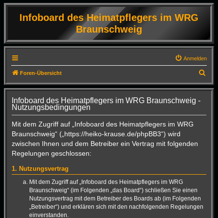
Infoboard des Heimatpflegers im WRG
Braunschweig
Anmelden
S
Foren-Übersicht
u
c
Infoboard des Heimatpflegers im WRG Braunschweig -
Nutzungsbedingungen
h
e
Mit dem Zugriff auf „Infoboard des Heimatpflegers im WRG
Braunschweig“ („https://heiko-krause.de/phpBB3“) wird
zwischen Ihnen und dem Betreiber ein Vertrag mit folgenden
Regelungen geschlossen:
1. Nutzungsvertrag
Mit dem Zugriff auf „Infoboard des Heimatpflegers im WRG
Braunschweig“ (im Folgenden „das Board“) schließen Sie einen
Nutzungsvertrag mit dem Betreiber des Boards ab (im Folgenden
„Betreiber“) und erklären sich mit den nachfolgenden Regelungen
einverstanden.