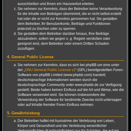
ausschließen und Ihnen ein Hausverbot erteilen.
Sie nehmen zur Kenntnis, dass der Betreiber keine Verantwortung
für die Inhalte von Beiträgen übernimmt, die er nicht selbst erstellt
hat oder die er nicht zur Kenntnis genommen hat. Sie gestatten
dem Betreiber, Ihr Benutzerkonto, Beiträge und Funktionen
jederzeit zu löschen oder zu sperren.
Sie gestatten dem Betreiber darüber hinaus, Ihre Beiträge
abzuändern, sofern sie gegen o. g. Regeln verstoßen oder
geeignet sind, dem Betreiber oder einem Dritten Schaden
zuzufügen.
4. General Public License
Sie nehmen zur Kenntnis, dass es sich bei phpBB um eine unter
der „
GNU General Public License v2
“ (GPL) bereitgestellten Foren-
Software von phpBB Limited (www.phpbb.com) handelt;
deutschsprachige Informationen werden durch die
deutschsprachige Community unter www.phpbb.de zur Verfügung
gestellt. Beide haben keinen Einfluss auf die Art und Weise, wie die
Software verwendet wird. Sie können insbesondere die
Verwendung der Software für bestimmte Zwecke nicht untersagen
oder auf Inhalte fremder Foren Einfluss nehmen.
5. Gewährleistung
Der Betreiber haftet mit Ausnahme der Verletzung von Leben,
Körper und Gesundheit und der Verletzung wesentlicher
Vertragspflichten (Kardinalpflichten) nur für Schäden, die auf ein