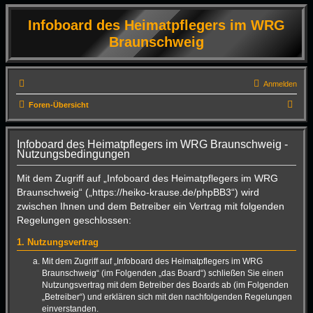
Infoboard des Heimatpflegers im WRG
Braunschweig
Anmelden
S
Foren-Übersicht
u
c
Infoboard des Heimatpflegers im WRG Braunschweig -
Nutzungsbedingungen
h
e
Mit dem Zugriff auf „Infoboard des Heimatpflegers im WRG
Braunschweig“ („https://heiko-krause.de/phpBB3“) wird
zwischen Ihnen und dem Betreiber ein Vertrag mit folgenden
Regelungen geschlossen:
1. Nutzungsvertrag
Mit dem Zugriff auf „Infoboard des Heimatpflegers im WRG
Braunschweig“ (im Folgenden „das Board“) schließen Sie einen
Nutzungsvertrag mit dem Betreiber des Boards ab (im Folgenden
„Betreiber“) und erklären sich mit den nachfolgenden Regelungen
einverstanden.