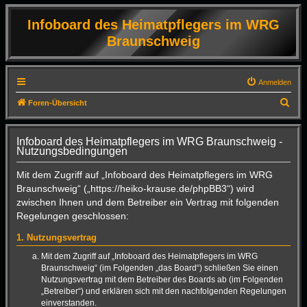
Infoboard des Heimatpflegers im WRG
Braunschweig
Anmelden
S
Foren-Übersicht
u
c
Infoboard des Heimatpflegers im WRG Braunschweig -
Nutzungsbedingungen
h
e
Mit dem Zugriff auf „Infoboard des Heimatpflegers im WRG
Braunschweig“ („https://heiko-krause.de/phpBB3“) wird
zwischen Ihnen und dem Betreiber ein Vertrag mit folgenden
Regelungen geschlossen:
1. Nutzungsvertrag
Mit dem Zugriff auf „Infoboard des Heimatpflegers im WRG
Braunschweig“ (im Folgenden „das Board“) schließen Sie einen
Nutzungsvertrag mit dem Betreiber des Boards ab (im Folgenden
„Betreiber“) und erklären sich mit den nachfolgenden Regelungen
einverstanden.