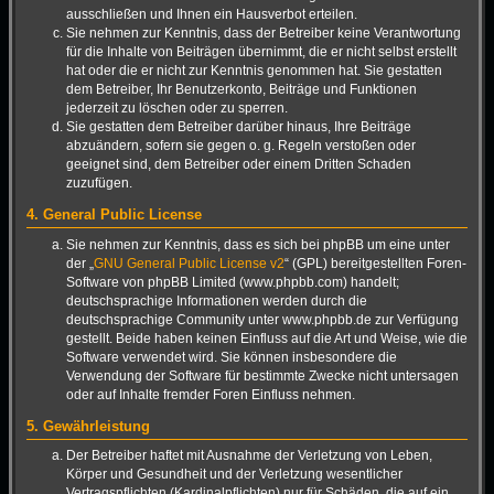
ausschließen und Ihnen ein Hausverbot erteilen.
Sie nehmen zur Kenntnis, dass der Betreiber keine Verantwortung
für die Inhalte von Beiträgen übernimmt, die er nicht selbst erstellt
hat oder die er nicht zur Kenntnis genommen hat. Sie gestatten
dem Betreiber, Ihr Benutzerkonto, Beiträge und Funktionen
jederzeit zu löschen oder zu sperren.
Sie gestatten dem Betreiber darüber hinaus, Ihre Beiträge
abzuändern, sofern sie gegen o. g. Regeln verstoßen oder
geeignet sind, dem Betreiber oder einem Dritten Schaden
zuzufügen.
4. General Public License
Sie nehmen zur Kenntnis, dass es sich bei phpBB um eine unter
der „
GNU General Public License v2
“ (GPL) bereitgestellten Foren-
Software von phpBB Limited (www.phpbb.com) handelt;
deutschsprachige Informationen werden durch die
deutschsprachige Community unter www.phpbb.de zur Verfügung
gestellt. Beide haben keinen Einfluss auf die Art und Weise, wie die
Software verwendet wird. Sie können insbesondere die
Verwendung der Software für bestimmte Zwecke nicht untersagen
oder auf Inhalte fremder Foren Einfluss nehmen.
5. Gewährleistung
Der Betreiber haftet mit Ausnahme der Verletzung von Leben,
Körper und Gesundheit und der Verletzung wesentlicher
Vertragspflichten (Kardinalpflichten) nur für Schäden, die auf ein