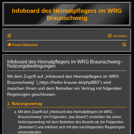
Infoboard des Heimatpflegers im WRG
Braunschweig
Anmelden
S
Foren-Übersicht
u
c
Infoboard des Heimatpflegers im WRG Braunschweig -
Nutzungsbedingungen
h
e
Mit dem Zugriff auf „Infoboard des Heimatpflegers im WRG
Braunschweig“ („https://heiko-krause.de/phpBB3“) wird
zwischen Ihnen und dem Betreiber ein Vertrag mit folgenden
Regelungen geschlossen:
1. Nutzungsvertrag
Mit dem Zugriff auf „Infoboard des Heimatpflegers im WRG
Braunschweig“ (im Folgenden „das Board“) schließen Sie einen
Nutzungsvertrag mit dem Betreiber des Boards ab (im Folgenden
„Betreiber“) und erklären sich mit den nachfolgenden Regelungen
einverstanden.