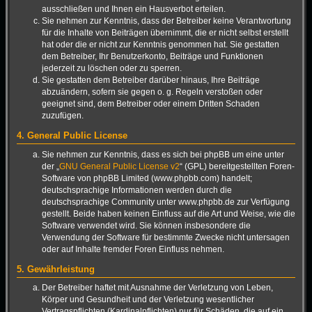
ausschließen und Ihnen ein Hausverbot erteilen.
Sie nehmen zur Kenntnis, dass der Betreiber keine Verantwortung
für die Inhalte von Beiträgen übernimmt, die er nicht selbst erstellt
hat oder die er nicht zur Kenntnis genommen hat. Sie gestatten
dem Betreiber, Ihr Benutzerkonto, Beiträge und Funktionen
jederzeit zu löschen oder zu sperren.
Sie gestatten dem Betreiber darüber hinaus, Ihre Beiträge
abzuändern, sofern sie gegen o. g. Regeln verstoßen oder
geeignet sind, dem Betreiber oder einem Dritten Schaden
zuzufügen.
4. General Public License
Sie nehmen zur Kenntnis, dass es sich bei phpBB um eine unter
der „
GNU General Public License v2
“ (GPL) bereitgestellten Foren-
Software von phpBB Limited (www.phpbb.com) handelt;
deutschsprachige Informationen werden durch die
deutschsprachige Community unter www.phpbb.de zur Verfügung
gestellt. Beide haben keinen Einfluss auf die Art und Weise, wie die
Software verwendet wird. Sie können insbesondere die
Verwendung der Software für bestimmte Zwecke nicht untersagen
oder auf Inhalte fremder Foren Einfluss nehmen.
5. Gewährleistung
Der Betreiber haftet mit Ausnahme der Verletzung von Leben,
Körper und Gesundheit und der Verletzung wesentlicher
Vertragspflichten (Kardinalpflichten) nur für Schäden, die auf ein