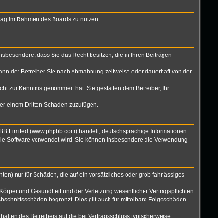
eitrag im Rahmen des Boards zu nutzen.
 insbesondere, dass Sie das Recht besitzen, die in Ihren Beiträgen
ann der Betreiber Sie nach Abmahnung zeitweise oder dauerhaft von der
nicht zur Kenntnis genommen hat. Sie gestatten dem Betreiber, Ihr
oder einem Dritten Schaden zuzufügen.
hpBB Limited (www.phpbb.com) handelt; deutschsprachige Informationen
 die Software verwendet wird. Sie können insbesondere die Verwendung
ten) nur für Schäden, die auf ein vorsätzliches oder grob fahrlässiges
Körper und Gesundheit und der Verletzung wesentlicher Vertragspflichten
hschnittsschäden begrenzt. Dies gilt auch für mittelbare Folgeschäden
alten des Betreibers auf die bei Vertragsschluss typischerweise