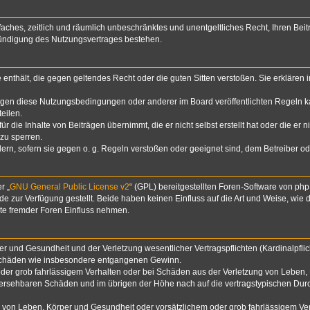
infaches, zeitlich und räumlich unbeschränktes und unentgeltliches Recht, Ihren B
Kündigung des Nutzungsvertrages bestehen.
te enthält, die gegen geltendes Recht oder die guten Sitten verstoßen. Sie erklären
egen diese Nutzungsbedingungen oder anderer im Board veröffentlichten Regeln k
eilen.
 die Inhalte von Beiträgen übernimmt, die er nicht selbst erstellt hat oder die er 
zu sperren.
dern, sofern sie gegen o. g. Regeln verstoßen oder geeignet sind, dem Betreiber 
r „
GNU General Public License v2
“ (GPL) bereitgestellten Foren-Software von p
zur Verfügung gestellt. Beide haben keinen Einfluss auf die Art und Weise, wie
lte fremder Foren Einfluss nehmen.
 und Gesundheit und der Verletzung wesentlicher Vertragspflichten (Kardinalpflich
lgeschäden wie insbesondere entgangenen Gewinn.
der grob fahrlässigem Verhalten oder bei Schäden aus der Verletzung von Leben, 
rhersehbaren Schäden und im übrigen der Höhe nach auf die vertragstypischen Durc
von Leben, Körper und Gesundheit oder vorsätzlichem oder grob fahrlässigem Verh