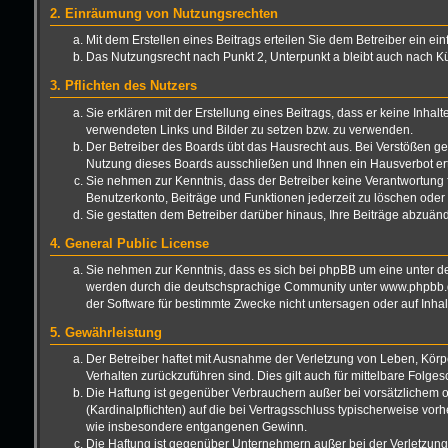
2. Einräumung von Nutzungsrechten
Mit dem Erstellen eines Beitrags erteilen Sie dem Betreiber ein e
Das Nutzungsrecht nach Punkt 2, Unterpunkt a bleibt auch nach 
3. Pflichten des Nutzers
Sie erklären mit der Erstellung eines Beitrags, dass er keine Inhal
verwendeten Links und Bilder zu setzen bzw. zu verwenden.
Der Betreiber des Boards übt das Hausrecht aus. Bei Verstößen g
Nutzung dieses Boards ausschließen und Ihnen ein Hausverbot ert
Sie nehmen zur Kenntnis, dass der Betreiber keine Verantwortung für
Benutzerkonto, Beiträge und Funktionen jederzeit zu löschen oder 
Sie gestatten dem Betreiber darüber hinaus, Ihre Beiträge abzuän
4. General Public License
Sie nehmen zur Kenntnis, dass es sich bei phpBB um eine unter de
werden durch die deutschsprachige Community unter www.phpbb.de 
der Software für bestimmte Zwecke nicht untersagen oder auf Inha
5. Gewährleistung
Der Betreiber haftet mit Ausnahme der Verletzung von Leben, Körper
Verhalten zurückzuführen sind. Dies gilt auch für mittelbare Fo
Die Haftung ist gegenüber Verbrauchern außer bei vorsätzlichem o
(Kardinalpflichten) auf die bei Vertragsschluss typischerweise vo
wie insbesondere entgangenen Gewinn.
Die Haftung ist gegenüber Unternehmern außer bei der Verletzung 