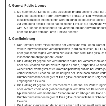
4. General Public License
Sie nehmen zur Kenntnis, dass es sich bei phpBB um eine unter der „
(GPL) bereitgestellten Foren-Software von phpBB Limited (www.phpb
deutschsprachige Informationen werden durch die deutschsprachig
zur Verfügung gestellt. Beide haben keinen Einfluss auf die Art und 
wird. Sie können insbesondere die Verwendung der Software für bes
oder auf Inhalte fremder Foren Einfluss nehmen.
5. Gewährleistung
Der Betreiber haftet mit Ausnahme der Verletzung von Leben, Körper
Verletzung wesentlicher Vertragspflichten (Kardinalpflichten) nur für 
oder grob fahrlässiges Verhalten zurückzuführen sind. Dies gilt auch
insbesondere entgangenen Gewinn.
Die Haftung ist gegenüber Verbrauchern außer bei vorsätzlichem ode
oder bei Schäden aus der Verletzung von Leben, Körper und Gesundh
wesentlicher Vertragspflichten (Kardinalpflichten) auf die bei Vertrag
vorhersehbaren Schäden und im übrigen der Höhe nach auf die vert
Durchschnittsschäden begrenzt. Dies gilt auch für mittelbare Folge
entgangenen Gewinn.
Die Haftung ist gegenüber Unternehmern außer bei der Verletzung 
oder vorsätzlichem oder grob fahrlässigem Verhalten des Betreibers a
typischerweise vorhersehbaren Schäden und im Übrigen der Höhe na
Durchschnittsschäden begrenzt. Dies gilt auch für mittelbare Schäd
Gewinn.
Die Haftungsbegrenzung der Absätze a bis c gilt sinngemäß auch zug