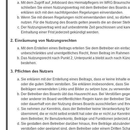
Mit dem Zugriff auf „Infoboard des Heimatpflegers im WRG Braunsch
schließen Sie einen Nutzungsvertrag mit dem Betreiber des Boards a
erklären sich mit den nachfolgenden Regelungen einverstanden.
Wenn Sie mit diesen Regelungen nicht einverstanden sind, so dürfen 
nutzen. Für die Nutzung des Boards gelten jeweils die an dieser Stel
Der Nutzungsvertrag wird auf unbestimmte Zeit geschlossen und kan
Einhaltung einer Frist jederzeit gekündigt werden.
2. Einräumung von Nutzungsrechten
Mit dem Erstellen eines Beitrags erteilen Sie dem Betreiber ein einfac
unbeschränktes und unentgeltliches Recht, Ihren Beitrag im Rahmen
Das Nutzungsrecht nach Punkt 2, Unterpunkt a bleibt auch nach Kü
bestehen.
3. Pflichten des Nutzers
Sie erklären mit der Erstellung eines Beitrags, dass er keine Inhalte 
oder die guten Sitten verstoßen. Sie erklären insbesondere, dass Sie 
Beiträgen verwendeten Links und Bilder zu setzen bzw. zu verwende
Der Betreiber des Boards übt das Hausrecht aus. Bei Verstößen ge
oder anderer im Board veröffentlichten Regeln kann der Betreiber 
oder dauerhaft von der Nutzung dieses Boards ausschließen und Ihne
Sie nehmen zur Kenntnis, dass der Betreiber keine Verantwortung für 
übernimmt, die er nicht selbst erstellt hat oder die er nicht zur Kenn
dem Betreiber, Ihr Benutzerkonto, Beiträge und Funktionen jederzeit 
Sie gestatten dem Betreiber darüber hinaus, Ihre Beiträge abzuänder
verstoßen oder geeignet sind, dem Betreiber oder einem Dritten Sch