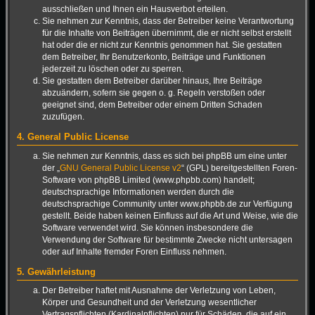
ausschließen und Ihnen ein Hausverbot erteilen.
Sie nehmen zur Kenntnis, dass der Betreiber keine Verantwortung
für die Inhalte von Beiträgen übernimmt, die er nicht selbst erstellt
hat oder die er nicht zur Kenntnis genommen hat. Sie gestatten
dem Betreiber, Ihr Benutzerkonto, Beiträge und Funktionen
jederzeit zu löschen oder zu sperren.
Sie gestatten dem Betreiber darüber hinaus, Ihre Beiträge
abzuändern, sofern sie gegen o. g. Regeln verstoßen oder
geeignet sind, dem Betreiber oder einem Dritten Schaden
zuzufügen.
4. General Public License
Sie nehmen zur Kenntnis, dass es sich bei phpBB um eine unter
der „
GNU General Public License v2
“ (GPL) bereitgestellten Foren-
Software von phpBB Limited (www.phpbb.com) handelt;
deutschsprachige Informationen werden durch die
deutschsprachige Community unter www.phpbb.de zur Verfügung
gestellt. Beide haben keinen Einfluss auf die Art und Weise, wie die
Software verwendet wird. Sie können insbesondere die
Verwendung der Software für bestimmte Zwecke nicht untersagen
oder auf Inhalte fremder Foren Einfluss nehmen.
5. Gewährleistung
Der Betreiber haftet mit Ausnahme der Verletzung von Leben,
Körper und Gesundheit und der Verletzung wesentlicher
Vertragspflichten (Kardinalpflichten) nur für Schäden, die auf ein