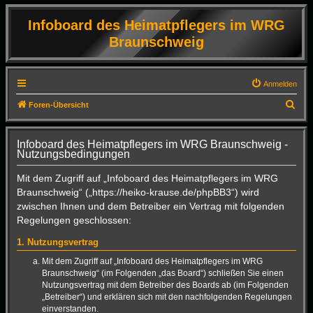
Infoboard des Heimatpflegers im WRG
Braunschweig
Anmelden
S
Foren-Übersicht
u
c
Infoboard des Heimatpflegers im WRG Braunschweig -
Nutzungsbedingungen
h
e
Mit dem Zugriff auf „Infoboard des Heimatpflegers im WRG
Braunschweig“ („https://heiko-krause.de/phpBB3“) wird
zwischen Ihnen und dem Betreiber ein Vertrag mit folgenden
Regelungen geschlossen:
1. Nutzungsvertrag
Mit dem Zugriff auf „Infoboard des Heimatpflegers im WRG
Braunschweig“ (im Folgenden „das Board“) schließen Sie einen
Nutzungsvertrag mit dem Betreiber des Boards ab (im Folgenden
„Betreiber“) und erklären sich mit den nachfolgenden Regelungen
einverstanden.