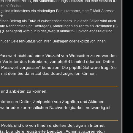
n Ihre Benutzer-ID, ein Authentifizierungsschlüssel und eine Session-ID
schen“ löschen.
rung sind mindestens ein eindeutiger Benutzername, eine E-Mail-Adresse
ch.
einen Beitrag als Entwurf zwischenspeichern. In diesen Fällen wird auch
vate Nachrichten und Umfragen), Änderungen an zentralen Profildaten (E-
User Agent) wird nur in der „Wer ist online?“-Funktion angezeigt und
, der Gelesen-Status von Ihren Beiträgen oder explizit von Ihnen
 Passwort nicht auf einer Vielzahl von Webseiten zu verwenden.
Vertreter des Betreibers, von phpBB Limited oder ein Dritter
n Passwort vergessen“ benutzen. Die phpBB-Software fragt Sie
 mit dem Sie dann auf das Board zugreifen können.
n und anbieten zu können.
teressen Dritter, Zeitpunkte von Zugriffen und Aktionen
hr oder zur rechtlichen Nachverfolgbarkeit notwendig ist.
ofils und die von Ihnen erstellten Beiträge im Internet
. B. andere registrierte Benutzer, Administratoren etc.)