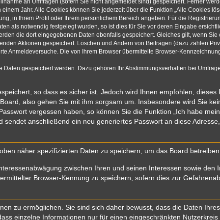
eilnahme an Umfragen (sofern Sie nicht angemeldet sind) gespeichert. Ferner werde
einem Jahr. Alle Cookies können Sie jederzeit über die Funktion „Alle Cookies lö
rung, in Ihrem Profil oder Ihrem persönlichem Bereich angeben. Für die Registrie
n als notwendig festgelegt wurden, so ist dies für Sie vor deren Eingabe ersichtli
werden die dort eingegebenen Daten ebenfalls gespeichert. Gleiches gilt, wenn Sie 
olgenden Aktionen gespeichert: Löschen und Ändern von Beiträgen (dazu zählen Pri
rte Anmeldeversuche. Die von Ihrem Browser übermittelte Browser-Kennzeichnung (
re Daten gespeichert werden. Dazu gehören Ihr Abstimmungsverhalten bei Umfragen
speichert, so dass es sicher ist. Jedoch wird Ihnen empfohlen, dieses
 Board, also gehen Sie mit ihm sorgsam um. Insbesondere wird Sie kein 
r Passwort vergessen haben, so können Sie die Funktion „Ich habe mei
sendet anschließend ein neu generiertes Passwort an diese Adresse,
oben näher spezifizierten Daten zu speichern, um das Board betreibe
Interessenabwägung zwischen Ihren und seinen Interessen sowie den In
mittelter Browser-Kennung zu speichern, sofern dies zur Gefahrenabwe
n zu ermöglichen. Sie sind sich daher bewusst, dass die Daten Ihres Pr
ass einzelne Informationen nur für einen eingeschränkten Nutzerkreis (z