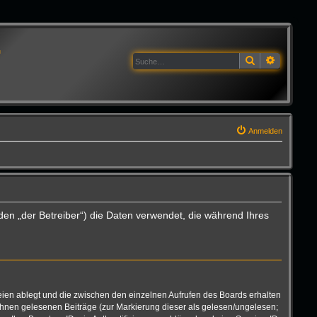
G
Suche
Erweitert
Anmelden
den „der Betreiber“) die Daten verwendet, die während Ihres
eien ablegt und die zwischen den einzelnen Aufrufen des Boards erhalten
n Ihnen gelesenen Beiträge (zur Markierung dieser als gelesen/ungelesen;