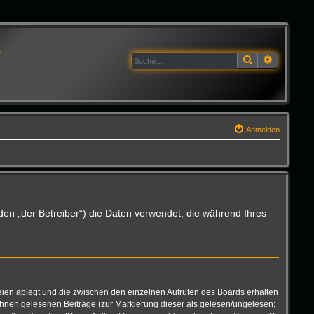
G
Suche
Erweitert
Anmelden
den „der Betreiber“) die Daten verwendet, die während Ihres
eien ablegt und die zwischen den einzelnen Aufrufen des Boards erhalten
n Ihnen gelesenen Beiträge (zur Markierung dieser als gelesen/ungelesen;