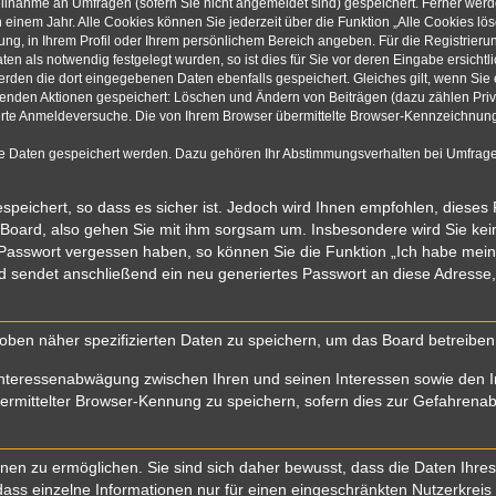
eilnahme an Umfragen (sofern Sie nicht angemeldet sind) gespeichert. Ferner werde
einem Jahr. Alle Cookies können Sie jederzeit über die Funktion „Alle Cookies lö
rung, in Ihrem Profil oder Ihrem persönlichem Bereich angeben. Für die Registrie
n als notwendig festgelegt wurden, so ist dies für Sie vor deren Eingabe ersichtli
werden die dort eingegebenen Daten ebenfalls gespeichert. Gleiches gilt, wenn Sie 
olgenden Aktionen gespeichert: Löschen und Ändern von Beiträgen (dazu zählen Pri
rte Anmeldeversuche. Die von Ihrem Browser übermittelte Browser-Kennzeichnung (
re Daten gespeichert werden. Dazu gehören Ihr Abstimmungsverhalten bei Umfragen
speichert, so dass es sicher ist. Jedoch wird Ihnen empfohlen, dieses
 Board, also gehen Sie mit ihm sorgsam um. Insbesondere wird Sie kein 
r Passwort vergessen haben, so können Sie die Funktion „Ich habe mei
sendet anschließend ein neu generiertes Passwort an diese Adresse,
oben näher spezifizierten Daten zu speichern, um das Board betreibe
Interessenabwägung zwischen Ihren und seinen Interessen sowie den In
mittelter Browser-Kennung zu speichern, sofern dies zur Gefahrenabwe
n zu ermöglichen. Sie sind sich daher bewusst, dass die Daten Ihres Pr
ass einzelne Informationen nur für einen eingeschränkten Nutzerkreis (z