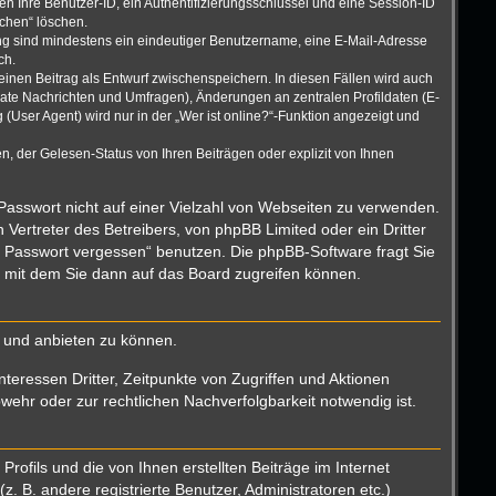
n Ihre Benutzer-ID, ein Authentifizierungsschlüssel und eine Session-ID
schen“ löschen.
rung sind mindestens ein eindeutiger Benutzername, eine E-Mail-Adresse
ch.
einen Beitrag als Entwurf zwischenspeichern. In diesen Fällen wird auch
vate Nachrichten und Umfragen), Änderungen an zentralen Profildaten (E-
User Agent) wird nur in der „Wer ist online?“-Funktion angezeigt und
, der Gelesen-Status von Ihren Beiträgen oder explizit von Ihnen
 Passwort nicht auf einer Vielzahl von Webseiten zu verwenden.
Vertreter des Betreibers, von phpBB Limited oder ein Dritter
n Passwort vergessen“ benutzen. Die phpBB-Software fragt Sie
 mit dem Sie dann auf das Board zugreifen können.
n und anbieten zu können.
teressen Dritter, Zeitpunkte von Zugriffen und Aktionen
hr oder zur rechtlichen Nachverfolgbarkeit notwendig ist.
ofils und die von Ihnen erstellten Beiträge im Internet
. B. andere registrierte Benutzer, Administratoren etc.)