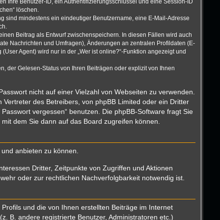
n Ihre Benutzer-ID, ein Authentifizierungsschlüssel und eine Session-ID
schen“ löschen.
rung sind mindestens ein eindeutiger Benutzername, eine E-Mail-Adresse
ch.
einen Beitrag als Entwurf zwischenspeichern. In diesen Fällen wird auch
vate Nachrichten und Umfragen), Änderungen an zentralen Profildaten (E-
User Agent) wird nur in der „Wer ist online?“-Funktion angezeigt und
, der Gelesen-Status von Ihren Beiträgen oder explizit von Ihnen
 Passwort nicht auf einer Vielzahl von Webseiten zu verwenden.
Vertreter des Betreibers, von phpBB Limited oder ein Dritter
n Passwort vergessen“ benutzen. Die phpBB-Software fragt Sie
 mit dem Sie dann auf das Board zugreifen können.
n und anbieten zu können.
teressen Dritter, Zeitpunkte von Zugriffen und Aktionen
hr oder zur rechtlichen Nachverfolgbarkeit notwendig ist.
ofils und die von Ihnen erstellten Beiträge im Internet
. B. andere registrierte Benutzer, Administratoren etc.)