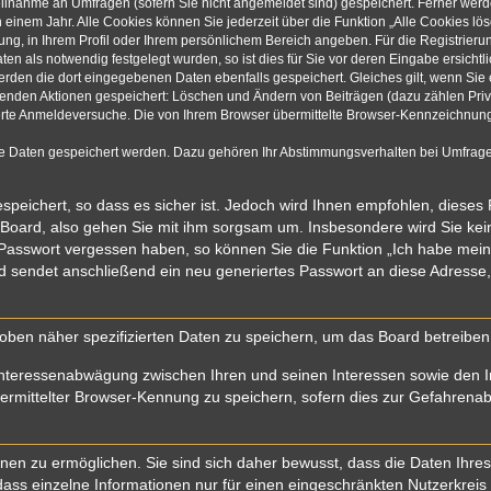
eilnahme an Umfragen (sofern Sie nicht angemeldet sind) gespeichert. Ferner werde
einem Jahr. Alle Cookies können Sie jederzeit über die Funktion „Alle Cookies lö
rung, in Ihrem Profil oder Ihrem persönlichem Bereich angeben. Für die Registrie
n als notwendig festgelegt wurden, so ist dies für Sie vor deren Eingabe ersichtli
werden die dort eingegebenen Daten ebenfalls gespeichert. Gleiches gilt, wenn Sie 
olgenden Aktionen gespeichert: Löschen und Ändern von Beiträgen (dazu zählen Pri
rte Anmeldeversuche. Die von Ihrem Browser übermittelte Browser-Kennzeichnung (
re Daten gespeichert werden. Dazu gehören Ihr Abstimmungsverhalten bei Umfragen
speichert, so dass es sicher ist. Jedoch wird Ihnen empfohlen, dieses
 Board, also gehen Sie mit ihm sorgsam um. Insbesondere wird Sie kein 
r Passwort vergessen haben, so können Sie die Funktion „Ich habe mei
sendet anschließend ein neu generiertes Passwort an diese Adresse,
oben näher spezifizierten Daten zu speichern, um das Board betreibe
Interessenabwägung zwischen Ihren und seinen Interessen sowie den In
mittelter Browser-Kennung zu speichern, sofern dies zur Gefahrenabwe
n zu ermöglichen. Sie sind sich daher bewusst, dass die Daten Ihres Pr
ass einzelne Informationen nur für einen eingeschränkten Nutzerkreis (z