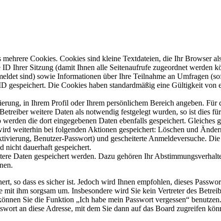
mehrere Cookies. Cookies sind kleine Textdateien, die Ihr Browser al
le ID Ihrer Sitzung (damit Ihnen alle Seitenaufrufe zugeordnet werden 
meldet sind) sowie Informationen über Ihre Teilnahme an Umfragen (sof
-ID gespeichert. Die Cookies haben standardmäßig eine Gültigkeit von e
rierung, in Ihrem Profil oder Ihrem persönlichem Bereich angeben. Für 
eiber weitere Daten als notwendig festgelegt wurden, so ist dies für 
so werden die dort eingegebenen Daten ebenfalls gespeichert. Gleiches g
 wird weiterhin bei folgenden Aktionen gespeichert: Löschen und Ände
ktivierung, Benutzer-Passwort) und gescheiterte Anmeldeversuche. D
d nicht dauerhaft gespeichert.
itere Daten gespeichert werden. Dazu gehören Ihr Abstimmungsverhalte
nen.
rt, so dass es sicher ist. Jedoch wird Ihnen empfohlen, dieses Passwo
ie mit ihm sorgsam um. Insbesondere wird Sie kein Vertreter des Betrei
o können Sie die Funktion „Ich habe mein Passwort vergessen“ benutz
sswort an diese Adresse, mit dem Sie dann auf das Board zugreifen kön