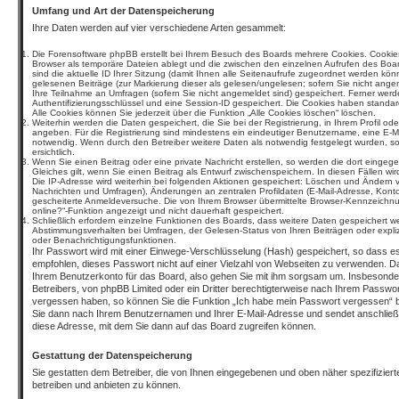
Umfang und Art der Datenspeicherung
Ihre Daten werden auf vier verschiedene Arten gesammelt:
Die Forensoftware phpBB erstellt bei Ihrem Besuch des Boards mehrere Cookies. Cookies 
Browser als temporäre Dateien ablegt und die zwischen den einzelnen Aufrufen des Boar
sind die aktuelle ID Ihrer Sitzung (damit Ihnen alle Seitenaufrufe zugeordnet werden kö
gelesenen Beiträge (zur Markierung dieser als gelesen/ungelesen; sofern Sie nicht ange
Ihre Teilnahme an Umfragen (sofern Sie nicht angemeldet sind) gespeichert. Ferner werd
Authentifizierungsschlüssel und eine Session-ID gespeichert. Die Cookies haben standar
Alle Cookies können Sie jederzeit über die Funktion „Alle Cookies löschen“ löschen.
Weiterhin werden die Daten gespeichert, die Sie bei der Registrierung, in Ihrem Profil od
angeben. Für die Registrierung sind mindestens ein eindeutiger Benutzername, eine E-M
notwendig. Wenn durch den Betreiber weitere Daten als notwendig festgelegt wurden, so 
ersichtlich.
Wenn Sie einen Beitrag oder eine private Nachricht erstellen, so werden die dort einge
Gleiches gilt, wenn Sie einen Beitrag als Entwurf zwischenspeichern. In diesen Fällen wi
Die IP-Adresse wird weiterhin bei folgenden Aktionen gespeichert: Löschen und Ändern 
Nachrichten und Umfragen), Änderungen an zentralen Profildaten (E-Mail-Adresse, Konto
gescheiterte Anmeldeversuche. Die von Ihrem Browser übermittelte Browser-Kennzeichnung
online?“-Funktion angezeigt und nicht dauerhaft gespeichert.
Schließlich erfordern einzelne Funktionen des Boards, dass weitere Daten gespeichert 
Abstimmungsverhalten bei Umfragen, der Gelesen-Status von Ihren Beiträgen oder expli
oder Benachrichtigungsfunktionen.
Ihr Passwort wird mit einer Einwege-Verschlüsselung (Hash) gespeichert, so dass es
empfohlen, dieses Passwort nicht auf einer Vielzahl von Webseiten zu verwenden. Da
Ihrem Benutzerkonto für das Board, also gehen Sie mit ihm sorgsam um. Insbesondere
Betreibers, von phpBB Limited oder ein Dritter berechtigterweise nach Ihrem Passwort
vergessen haben, so können Sie die Funktion „Ich habe mein Passwort vergessen“ 
Sie dann nach Ihrem Benutzernamen und Ihrer E-Mail-Adresse und sendet anschließ
diese Adresse, mit dem Sie dann auf das Board zugreifen können.
Gestattung der Datenspeicherung
Sie gestatten dem Betreiber, die von Ihnen eingegebenen und oben näher spezifizie
betreiben und anbieten zu können.