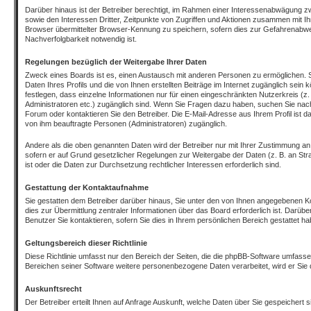
Darüber hinaus ist der Betreiber berechtigt, im Rahmen einer Interessenabwägung z
sowie den Interessen Dritter, Zeitpunkte von Zugriffen und Aktionen zusammen mit I
Browser übermittelter Browser-Kennung zu speichern, sofern dies zur Gefahrenabwe
Nachverfolgbarkeit notwendig ist.
Regelungen bezüglich der Weitergabe Ihrer Daten
Zweck eines Boards ist es, einen Austausch mit anderen Personen zu ermöglichen. S
Daten Ihres Profils und die von Ihnen erstellten Beiträge im Internet zugänglich sein
festlegen, dass einzelne Informationen nur für einen eingeschränkten Nutzerkreis (z. 
Administratoren etc.) zugänglich sind. Wenn Sie Fragen dazu haben, suchen Sie na
Forum oder kontaktieren Sie den Betreiber. Die E-Mail-Adresse aus Ihrem Profil ist da
von ihm beauftragte Personen (Administratoren) zugänglich.
Andere als die oben genannten Daten wird der Betreiber nur mit Ihrer Zustimmung an Dr
sofern er auf Grund gesetzlicher Regelungen zur Weitergabe der Daten (z. B. an Stra
ist oder die Daten zur Durchsetzung rechtlicher Interessen erforderlich sind.
Gestattung der Kontaktaufnahme
Sie gestatten dem Betreiber darüber hinaus, Sie unter den von Ihnen angegebenen Ko
dies zur Übermittlung zentraler Informationen über das Board erforderlich ist. Darüb
Benutzer Sie kontaktieren, sofern Sie dies in Ihrem persönlichen Bereich gestattet ha
Geltungsbereich dieser Richtlinie
Diese Richtlinie umfasst nur den Bereich der Seiten, die die phpBB-Software umfasse
Bereichen seiner Software weitere personenbezogene Daten verarbeitet, wird er Sie 
Auskunftsrecht
Der Betreiber erteilt Ihnen auf Anfrage Auskunft, welche Daten über Sie gespeichert s