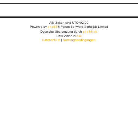
Alle Zeiten sind
UTC+02:00
Powered by
phpBB
® Forum Software © phpBB Limited
Deutsche Übersetzung durch
phpBB.de
Dark Vision ©
Kirk
Datenschutz
|
Nutzungsbedingungen