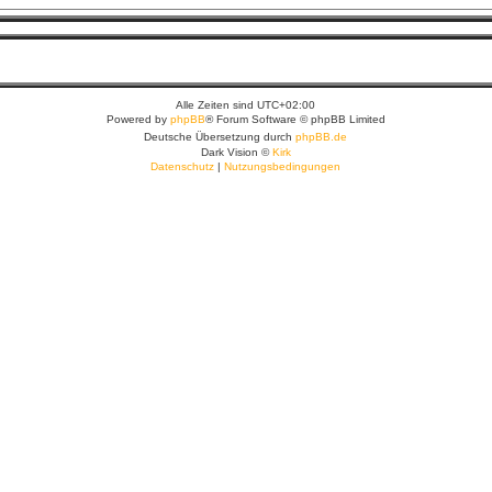
Alle Zeiten sind
UTC+02:00
Powered by
phpBB
® Forum Software © phpBB Limited
Deutsche Übersetzung durch
phpBB.de
Dark Vision ©
Kirk
Datenschutz
|
Nutzungsbedingungen