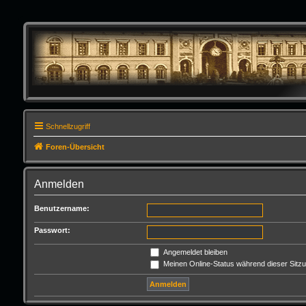
Schnellzugriff
Foren-Übersicht
Anmelden
Benutzername:
Passwort:
Angemeldet bleiben
Meinen Online-Status während dieser Sitz