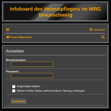
Infoboard des Heimatpflegers im WRG
Braunschweig
Anmelden
S
Foren-Übersicht
u
c
Anmelden
h
Benutzername:
e
Passwort:
Angemeldet bleiben
Meinen Online-Status während dieser Sitzung verbergen