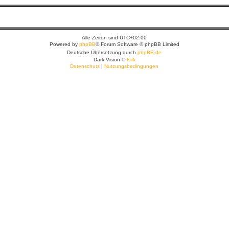
Alle Zeiten sind
UTC+02:00
Powered by
phpBB
® Forum Software © phpBB Limited
Deutsche Übersetzung durch
phpBB.de
Dark Vision ©
Kirk
Datenschutz
|
Nutzungsbedingungen