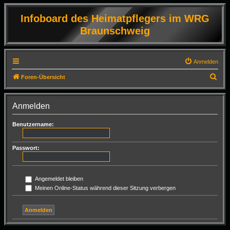
Infoboard des Heimatpflegers im WRG
Braunschweig
Anmelden
S
Foren-Übersicht
u
c
Anmelden
h
Benutzername:
e
Passwort:
Angemeldet bleiben
Meinen Online-Status während dieser Sitzung verbergen