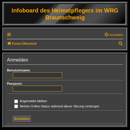
Infoboard des Heimatpflegers im WRG
Braunschweig
Anmelden
S
Foren-Übersicht
u
c
Anmelden
h
Benutzername:
e
Passwort:
Angemeldet bleiben
Meinen Online-Status während dieser Sitzung verbergen