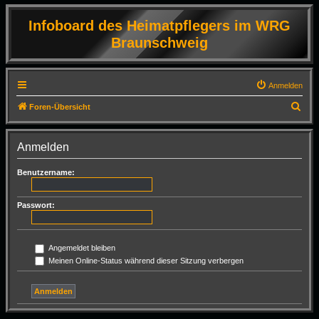
Infoboard des Heimatpflegers im WRG
Braunschweig
Anmelden
S
Foren-Übersicht
u
c
Anmelden
h
Benutzername:
e
Passwort:
Angemeldet bleiben
Meinen Online-Status während dieser Sitzung verbergen