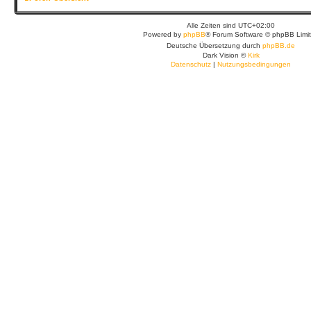
Alle Zeiten sind
UTC+02:00
Powered by
phpBB
® Forum Software © phpBB Limi
Deutsche Übersetzung durch
phpBB.de
Dark Vision ©
Kirk
Datenschutz
|
Nutzungsbedingungen