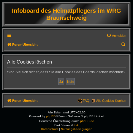
Infoboard des Heimatpflegers im WRG
Braunschweig
Anmelden
S
Foren-Übersicht
u
c
Alle Cookies löschen
h
Sind Sie sich sicher, dass Sie alle Cookies des Boards löschen möchten?
e
Foren-Übersicht
FAQ
Alle Cookies löschen
Alle Zeiten sind
UTC+02:00
Powered by
phpBB
® Forum Software © phpBB Limited
Deutsche Übersetzung durch
phpBB.de
Dark Vision ©
Kirk
Datenschutz
|
Nutzungsbedingungen