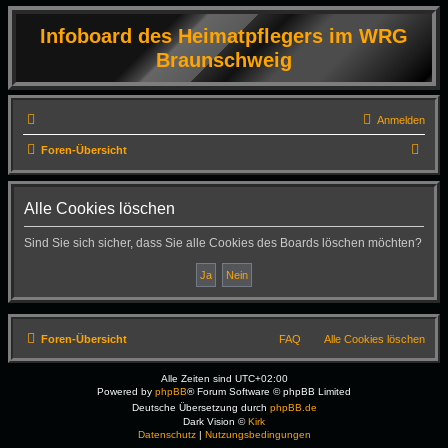
Infoboard des Heimatpflegers im WRG
Braunschweig
Anmelden
S
Foren-Übersicht
u
c
Alle Cookies löschen
h
Sind Sie sich sicher, dass Sie alle Cookies des Boards löschen möchten?
e
Foren-Übersicht
FAQ
Alle Cookies löschen
Alle Zeiten sind
UTC+02:00
Powered by
phpBB
® Forum Software © phpBB Limited
Deutsche Übersetzung durch
phpBB.de
Dark Vision ©
Kirk
Datenschutz
|
Nutzungsbedingungen