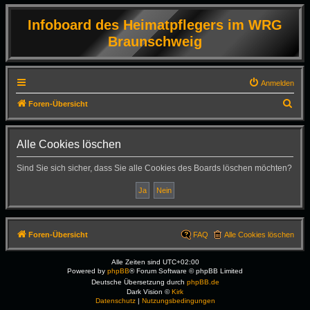
Infoboard des Heimatpflegers im WRG
Braunschweig
Anmelden
S
Foren-Übersicht
u
c
Alle Cookies löschen
h
Sind Sie sich sicher, dass Sie alle Cookies des Boards löschen möchten?
e
Foren-Übersicht
FAQ
Alle Cookies löschen
Alle Zeiten sind
UTC+02:00
Powered by
phpBB
® Forum Software © phpBB Limited
Deutsche Übersetzung durch
phpBB.de
Dark Vision ©
Kirk
Datenschutz
|
Nutzungsbedingungen