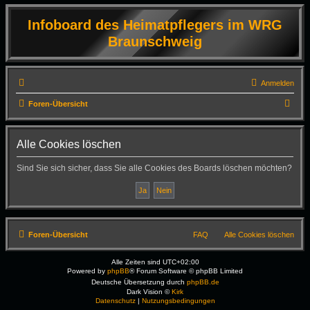
Infoboard des Heimatpflegers im WRG
Braunschweig
Anmelden
S
Foren-Übersicht
u
c
Alle Cookies löschen
h
Sind Sie sich sicher, dass Sie alle Cookies des Boards löschen möchten?
e
Foren-Übersicht
FAQ
Alle Cookies löschen
Alle Zeiten sind
UTC+02:00
Powered by
phpBB
® Forum Software © phpBB Limited
Deutsche Übersetzung durch
phpBB.de
Dark Vision ©
Kirk
Datenschutz
|
Nutzungsbedingungen