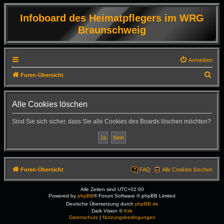
Infoboard des Heimatpflegers im WRG
Braunschweig
Anmelden
S
Foren-Übersicht
u
c
Alle Cookies löschen
h
Sind Sie sich sicher, dass Sie alle Cookies des Boards löschen möchten?
e
Foren-Übersicht
FAQ
Alle Cookies löschen
Alle Zeiten sind
UTC+02:00
Powered by
phpBB
® Forum Software © phpBB Limited
Deutsche Übersetzung durch
phpBB.de
Dark Vision ©
Kirk
Datenschutz
|
Nutzungsbedingungen